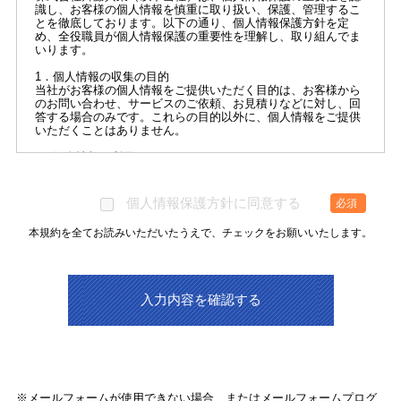
識し、お客様の個人情報を慎重に取り扱い、保護、管理するこ
とを徹底しております。以下の通り、個人情報保護方針を定
め、全役職員が個人情報保護の重要性を理解し、取り組んでま
いります。
1．個人情報の収集の目的
当社がお客様の個人情報をご提供いただく目的は、お客様から
のお問い合わせ、サービスのご依頼、お見積りなどに対し、回
答する場合のみです。これらの目的以外に、個人情報をご提供
いただくことはありません。
2．個人情報の利用
お客様の個人情報は、お客様からのお問い合わせに対する回
答、ご依頼いただいたサービスをご提供することのみに利用
し、その範囲を超えて利用いたしません。
個人情報保護方針に同意する
必須
3．個人情報の管理
本規約を全てお読みいただいたうえで、チェックをお願いいたします。
当社はお客様からお預かりした個人情報を管理責任者のもと、
厳正かつ安全に管理いたします。個人情報の漏えい、紛失、改
ざん、外部からの不正なアクセスなどに対し細心の注意を払い
適切な対応を図ります。
4．二次利用・第三者への提供
当社はお客様からお預かりした個人情報は以下の場合を除き、
二次利用並びに、第三者への提供もいたしません。
・法令に基づき、公的機関から提供を求められた場合
・ご本人の同意を得ている場合
・お客様または当社の財産を保護する場合
・お客様または一般公衆の生命、健康の危険がある場合
※メールフォームが使用できない場合、またはメールフォームプログ