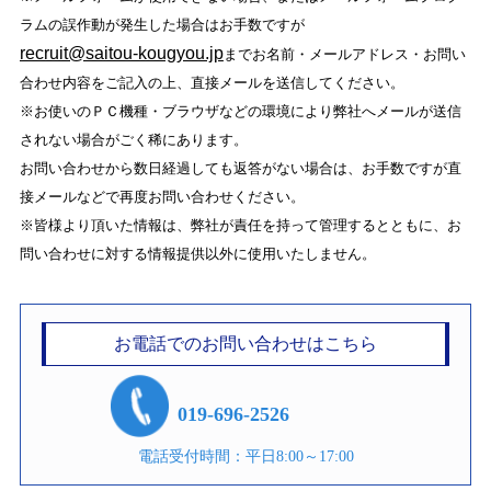
5．個人情報の訂正・削除
ラムの誤作動が発生した場合はお手数ですが
お預かりしている個人情報の内容について、訂正、削除を希望
される場合は、合理的に対応いたします。ご希望の際は、ご連
recruit@saitou-kougyou.jp
までお名前・メールアドレス・お問い
絡ください。
合わせ内容をご記入の上、直接メールを送信してください。
6．社内体制・社内教育
※お使いのＰＣ機種・ブラウザなどの環境により弊社へメールが送信
当社は、個人情報の取り扱いについて、具体的な規定を定める
とともに、部門ごとに管理者を置き、個人情報保護を徹底いた
されない場合がごく稀にあります。
します。また、社員に対し、個人情報保護に係る社内教育を行
い、全社員が個人情報を適正に扱えるよう指導いたします。
お問い合わせから数日経過しても返答がない場合は、お手数ですが直
7．本方針の変更
接メールなどで再度お問い合わせください。
当社は、本方針を必要に応じて随時変更、改正する場合があり
※皆様より頂いた情報は、弊社が責任を持って管理するとともに、お
ます。その場合は、当サイト上で変更内容について掲載いたし
ます。
問い合わせに対する情報提供以外に使用いたしません。
8．個人情報の問合せ
個人情報について、ご質問などがございましたら、下記のお問
い合わせ窓口までご連絡ださい。
お電話でのお問い合わせはこちら
019-696-2526
電話受付時間：平日8:00～17:00