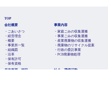
TOP
会社概要
事業内容
・ごあいさつ
・家庭ごみの収集運搬
・経営理念
・事業ごみの収集運搬
・概要
・産業廃棄物の収集運搬
・事業所一覧
・廃棄物のリサイクル提案
・組織図
・行政の委託事業
・沿革
・PCB廃棄物処理
・保有許可
・保有資格
保有車両・施設
社会・環境活動
・保有車両
・環境に対する取り組み
・保有施設
・社会貢献活動
情報公開
採用情報
・実績表
・社員紹介
・講習会受講記録
・募集要項
・格付けに関する資料
・エントリーフォーム