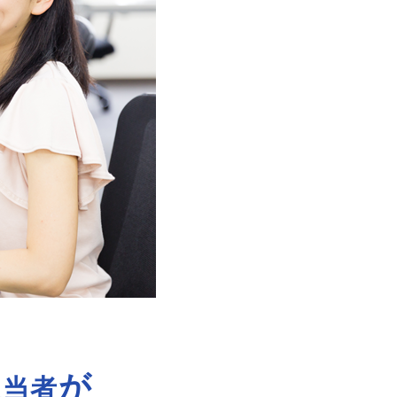
が
担当者