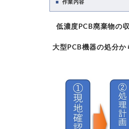
作業内容
低濃度PCB廃棄物の
大型PCB機器の処分