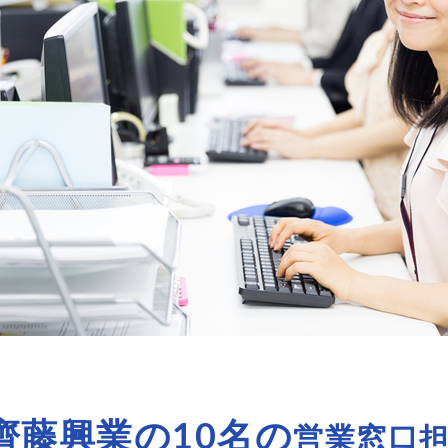
齊藤興業の10名の
営業窓口